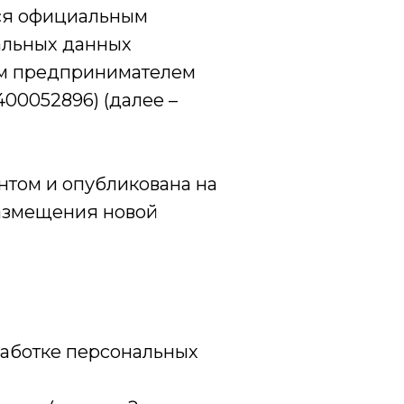
тся официальным
альных данных
ым предпринимателем
00052896) (далее –
том и опубликована на
размещения новой
работке персональных