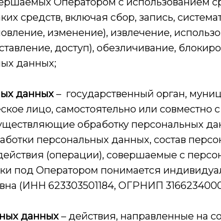
вершаемых Оператором с использованием с
ких средств, включая сбор, запись, систем
новление, изменение), извлечение, использ
тавление, доступ), обезличивание, блокиро
ых данных;
ных данных
– государственный орган, муни
кое лицо, самостоятельно или совместно 
существляющие обработку персональных дан
ботки персональных данных, состав персо
действия (операции), совершаемые с перс
ики под Оператором понимается индивиду
на (ИНН 623303501184, ОГРНИП 3166234000
ных данных
– действия, направленные на 