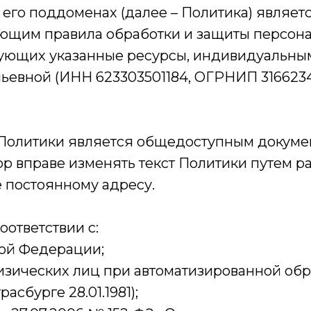
 его поддоменах (далее – Политика) являе
ающим правила обработки и защиты персон
зующих указанные ресурсы, индивидуальн
евной (ИНН 623303501184, ОГРНИП 3166234
олитики является общедоступным докумен
ор вправе изменять текст Политики путем 
 постоянному адресу.
оответствии с:
кой Федерации;
изических лиц при автоматизированной об
асбурге 28.01.1981);