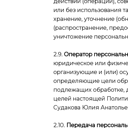
действий (операций), со
или без использования та
хранение, уточнение (об
(распространение, предос
уничтожение персональн
2.9.
Оператор персональ
юридическое или физичес
организующие и (или) о
определяющие цели обра
подлежащих обработке, 
целей настоящей Полит
Судакова Юлия Анатольев
2.10.
Передача персональ