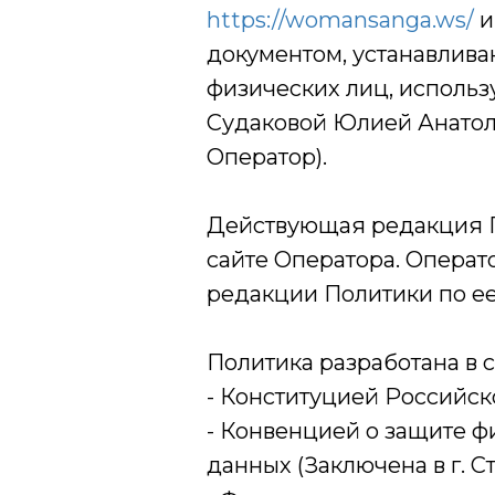
https://womansanga.ws/
и
документом, устанавлив
физических лиц, исполь
Судаковой Юлией Анатоль
Оператор).
Действующая редакция П
сайте Оператора. Операт
редакции Политики по ее
Политика разработана в с
- Конституцией Российс
- Конвенцией о защите ф
данных (Заключена в г. Стр