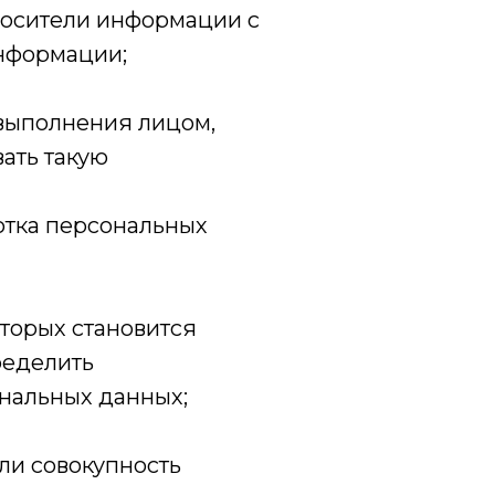
носители информации с
нформации;
 выполнения лицом,
ать такую
отка персональных
оторых становится
ределить
нальных данных;
ли совокупность